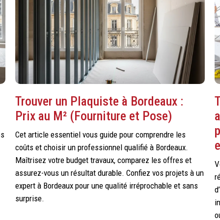
Trouver un Plaquiste à Bordeaux :
T
Prix au M² (Fourniture et Pose)
es
Cet article essentiel vous guide pour comprendre les
e
coûts et choisir un professionnel qualifié à Bordeaux.
Maîtrisez votre budget travaux, comparez les offres et
V
assurez-vous un résultat durable. Confiez vos projets à un
r
expert à Bordeaux pour une qualité irréprochable et sans
d
surprise.
i
o