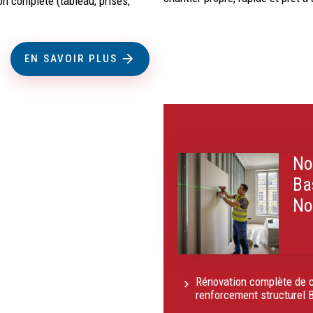
n complète (tableau, prises,
EN SAVOIR PLUS
No
Ba
No
Rénovation complète de c
renforcement structurel 