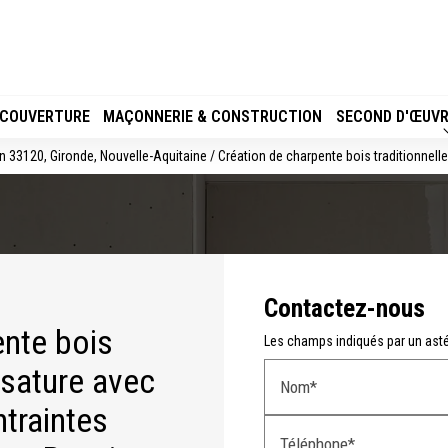
 COUVERTURE
MAÇONNERIE & CONSTRUCTION
SECOND D'ŒUVR
n 33120, Gironde, Nouvelle-Aquitaine / Création de charpente bois traditionnell
Contactez-nous
ente bois
Les champs indiqués par un astér
ssature avec
Nom*
traintes
Téléphone*