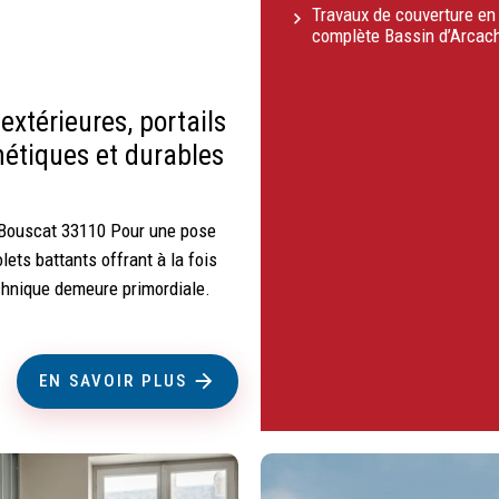
Travaux de couverture en 
complète Bassin d’Arcach
xtérieures, portails
hétiques et durables
 Bouscat 33110 Pour une pose
lets battants offrant à la fois
echnique demeure primordiale.
EN SAVOIR PLUS