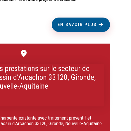
EN SAVOIR PLUS
s prestations sur le secteur de
ssin d’Arcachon 33120, Gironde,
uvelle-Aquitaine
harpente existante avec traitement préventif et
Bassin d’Arcachon 33120, Gironde, Nouvelle-Aquitaine