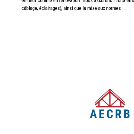
en neuf comme en rénovation. Nous assurons l'installatio
câblage, éclairages), ainsi que la mise aux normes ...